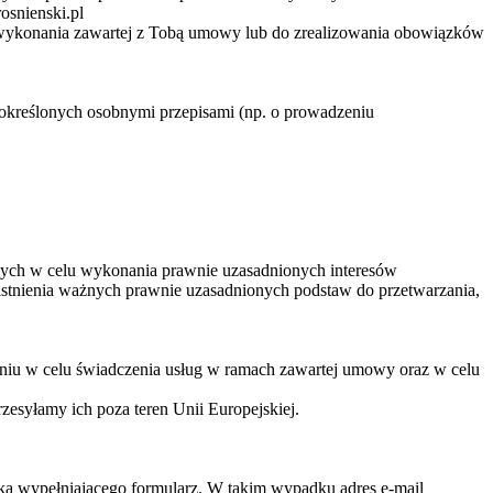
osnienski.pl
 wykonania zawartej z Tobą umowy lub do zrealizowania obowiązków
 określonych osobnymi przepisami (np. o prowadzeniu
wych w celu wykonania prawnie uzasadnionych interesów
istnienia ważnych prawnie uzasadnionych podstaw do przetwarzania,
iu w celu świadczenia usług w ramach zawartej umowy oraz w celu
esyłamy ich poza teren Unii Europejskiej.
ka wypełniającego formularz. W takim wypadku adres e-mail