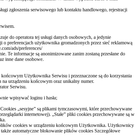
ugi zgłoszenia serwisowego lub kontaktu handlowego, rejestracji
rwisem.
azuje do operatora tej usługi danych osobowych, a jedynie
ji o preferencjach użytkownika gromadzonych przez sieć reklamową
.com/ads/preferences/
ie. Te informacje są anonimizowane zanim zostaną przesłane do
raz inne dane osobowe.
niu końcowym Użytkownika Serwisu i przeznaczone są do korzystania
ich na urządzeniu końcowym oraz unikalny numer.
ator Serwisu.
wnie wpisywać loginu i hasła;
s). Cookies „sesyjne” są plikami tymczasowymi, które przechowywane
eglądarki internetowej). „Stałe” pliki cookies przechowywane są w
ka.
e plików cookies w urządzeniu końcowym Użytkownika. Użytkownicy
t także automatyczne blokowanie plików cookies Szczegółowe