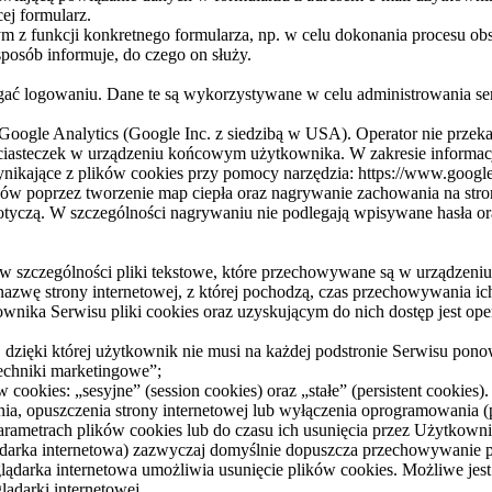
ej formularz.
z funkcji konkretnego formularza, np. w celu dokonania procesu obsł
sposób informuje, do czego on służy.
ać logowaniu. Dane te są wykorzystywane w celu administrowania se
z Google Analytics (Google Inc. z siedzibą w USA). Operator nie przek
ciasteczek w urządzeniu końcowym użytkownika. W zakresie informac
ikające z plików cookies przy pomocy narzędzia: https://www.google
ów poprzez tworzenie map ciepła oraz nagrywanie zachowania na stron
e dotyczą. W szczególności nagrywaniu nie podlegają wpisywane hasła o
e, w szczególności pliki tekstowe, które przechowywane są w urządze
 nazwę strony internetowej, z której pochodzą, czas przechowywania 
ka Serwisu pliki cookies oraz uzyskującym do nich dostęp jest oper
 dzięki której użytkownik nie musi na każdej podstronie Serwisu pono
techniki marketingowe”;
cookies: „sesyjne” (session cookies) oraz „stałe” (persistent cookie
opuszczenia strony internetowej lub wyłączenia oprogramowania (prz
ametrach plików cookies lub do czasu ich usunięcia przez Użytkowni
lądarka internetowa) zazwyczaj domyślnie dopuszcza przechowywani
lądarka internetowa umożliwia usunięcie plików cookies. Możliwe jes
ądarki internetowej.