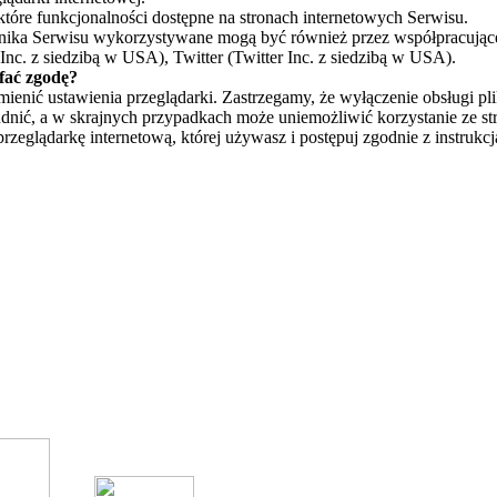
tóre funkcjonalności dostępne na stronach internetowych Serwisu.
ka Serwisu wykorzystywane mogą być również przez współpracujące z
c. z siedzibą w USA), Twitter (Twitter Inc. z siedzibą w USA).
fać zgodę?
ienić ustawienia przeglądarki. Zastrzegamy, że wyłączenie obsługi pl
udnić, a w skrajnych przypadkach może uniemożliwić korzystanie ze 
przeglądarkę internetową, której używasz i postępuj zgodnie z instrukcj