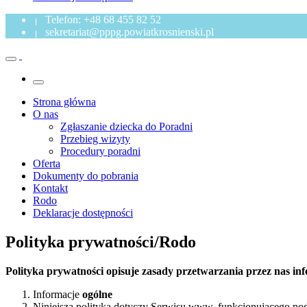
Telefon: +48 68 455 82 52
sekretariat@pppg.powiatkrosnienski.pl
Strona główna
O nas
Zgłaszanie dziecka do Poradni
Przebieg wizyty
Procedury poradni
Oferta
Dokumenty do pobrania
Kontakt
Rodo
Deklaracje dostępności
Polityka prywatności/Rodo
Polityka prywatności opisuje zasady przetwarzania przez nas inf
Informacje
ogólne
Niniejsza polityka dotyczy Serwisu www, funkcjonującego pod