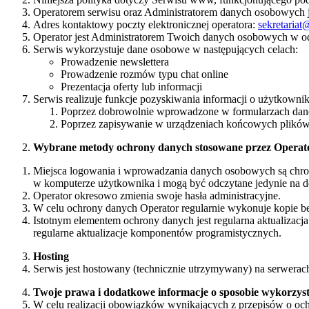
Operatorem serwisu oraz Administratorem danych osobowych j
Adres kontaktowy poczty elektronicznej operatora:
sekretariat
Operator jest Administratorem Twoich danych osobowych w o
Serwis wykorzystuje dane osobowe w następujących celach:
Prowadzenie newslettera
Prowadzenie rozmów typu chat online
Prezentacja oferty lub informacji
Serwis realizuje funkcje pozyskiwania informacji o użytkowni
Poprzez dobrowolnie wprowadzone w formularzach dane
Poprzez zapisywanie w urządzeniach końcowych plików c
Wybrane metody ochrony danych stosowane przez Operat
Miejsca logowania i wprowadzania danych osobowych są chroni
w komputerze użytkownika i mogą być odczytane jedynie na 
Operator okresowo zmienia swoje hasła administracyjne.
W celu ochrony danych Operator regularnie wykonuje kopie b
Istotnym elementem ochrony danych jest regularna aktualiza
regularne aktualizacje komponentów programistycznych.
Hosting
Serwis jest hostowany (technicznie utrzymywany) na serwerach
Twoje prawa i dodatkowe informacje o sposobie wykorzys
W celu realizacji obowiązków wynikających z przepisów o oc