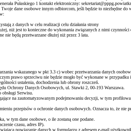
nerała Pułaskiego 1 kontakt elektroniczny: sekretariat@pppg.powiatkr
 Twoje dane osobowe innym odbiorcom, jeśli będzie to niezbędne do
ów:
tają z danych w celu realizacji celu działania strony
użej, niż jest to konieczne do wykonania związanych z nimi czynności
nie będą przetwarzane dłużej niż przez 3 lata.
twarzania wskazanego w pkt 3.3 c) wobec przetwarzania danych osobo
zy czym prawo sprzeciwu nie będzie mogło być wykonane w przypadku 
gólności ustalenia, dochodzenia lub obrony roszczeń.
Urzędu Ochrony Danych Osobowych, ul. Stawki 2, 00-193 Warszawa.
 obsługi Serwisu.
ające na zautomatyzowanym podejmowaniu decyzji, w tym profilowan
ieniu przepisów o ochronie danych osobowych. Oznacza to, że nie prz
ka, w tym dane osobowe, o ile zostaną one podane.
czenie czasu, adres IP).
twiającą powiązanie danych w formularzu z adresem e-mail użytkowni