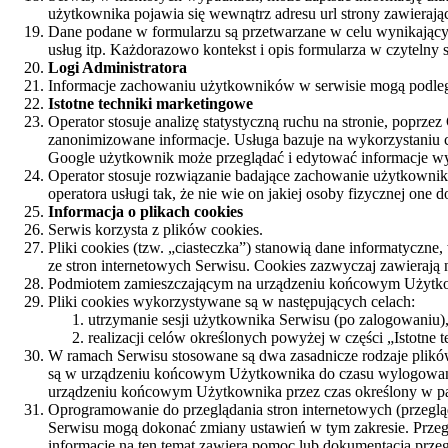
użytkownika pojawia się wewnątrz adresu url strony zawierając
Dane podane w formularzu są przetwarzane w celu wynikającym 
usług itp. Każdorazowo kontekst i opis formularza w czytelny 
Logi Administratora
Informacje zachowaniu użytkowników w serwisie mogą podleg
Istotne techniki marketingowe
Operator stosuje analizę statystyczną ruchu na stronie, poprze
zanonimizowane informacje. Usługa bazuje na wykorzystaniu 
Google użytkownik może przeglądać i edytować informacje wyn
Operator stosuje rozwiązanie badające zachowanie użytkownik
operatora usługi tak, że nie wie on jakiej osoby fizycznej on
Informacja o plikach cookies
Serwis korzysta z plików cookies.
Pliki cookies (tzw. „ciasteczka”) stanowią dane informatyczn
ze stron internetowych Serwisu. Cookies zazwyczaj zawierają
Podmiotem zamieszczającym na urządzeniu końcowym Użytkowni
Pliki cookies wykorzystywane są w następujących celach:
utrzymanie sesji użytkownika Serwisu (po zalogowaniu),
realizacji celów określonych powyżej w części „Istotne 
W ramach Serwisu stosowane są dwa zasadnicze rodzaje plików 
są w urządzeniu końcowym Użytkownika do czasu wylogowania, 
urządzeniu końcowym Użytkownika przez czas określony w par
Oprogramowanie do przeglądania stron internetowych (przeg
Serwisu mogą dokonać zmiany ustawień w tym zakresie. Przeg
informacje na ten temat zawiera pomoc lub dokumentacja przegl