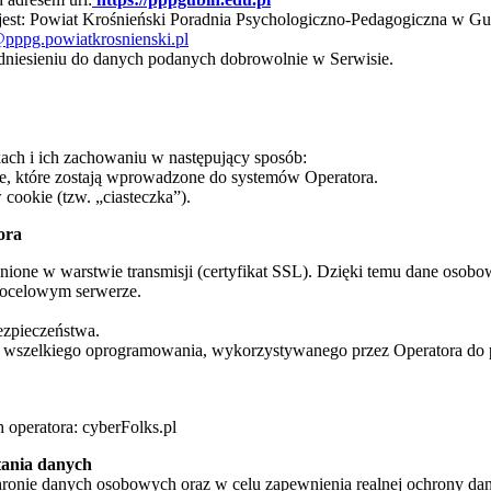
est: Powiat Krośnieński Poradnia Psychologiczno-Pedagogiczna w Gubi
@pppg.powiatkrosnienski.pl
dniesieniu do danych podanych dobrowolnie w Serwisie.
kach i ich zachowaniu w następujący sposób:
, które zostają wprowadzone do systemów Operatora.
ookie (tzw. „ciasteczka”).
ora
one w warstwie transmisji (certyfikat SSL). Dzięki temu dane osobow
docelowym serwerze.
ezpieczeństwa.
cja wszelkiego oprogramowania, wykorzystywanego przez Operatora do
 operatora: cyberFolks.pl
tania danych
hronie danych osobowych oraz w celu zapewnienia realnej ochrony da