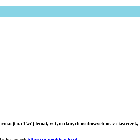
ormacji na Twój temat, w tym danych osobowych oraz ciasteczek, cz
 adresem url:
https://pppgubin.edu.pl