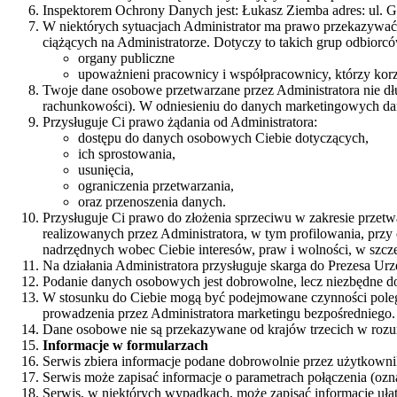
Inspektorem Ochrony Danych jest: Łukasz Ziemba adres: ul. Ge
W niektórych sytuacjach Administrator ma prawo przekazywać
ciążących na Administratorze. Dotyczy to takich grup odbiorc
organy publiczne
upoważnieni pracownicy i współpracownicy, którzy korzys
Twoje dane osobowe przetwarzane przez Administratora nie dł
rachunkowości). W odniesieniu do danych marketingowych dane 
Przysługuje Ci prawo żądania od Administratora:
dostępu do danych osobowych Ciebie dotyczących,
ich sprostowania,
usunięcia,
ograniczenia przetwarzania,
oraz przenoszenia danych.
Przysługuje Ci prawo do złożenia sprzeciwu w zakresie prze
realizowanych przez Administratora, w tym profilowania, pr
nadrzędnych wobec Ciebie interesów, praw i wolności, w szcze
Na działania Administratora przysługuje skarga do Prezesa 
Podanie danych osobowych jest dobrowolne, lecz niezbędne do
W stosunku do Ciebie mogą być podejmowane czynności poleg
prowadzenia przez Administratora marketingu bezpośredniego.
Dane osobowe nie są przekazywane od krajów trzecich w rozum
Informacje w formularzach
Serwis zbiera informacje podane dobrowolnie przez użytkowni
Serwis może zapisać informacje o parametrach połączenia (ozna
Serwis, w niektórych wypadkach, może zapisać informację uła